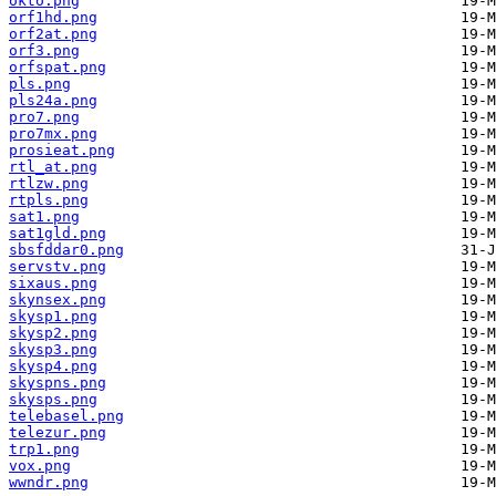
okto.png
orf1hd.png
orf2at.png
orf3.png
orfspat.png
pls.png
pls24a.png
pro7.png
pro7mx.png
prosieat.png
rtl_at.png
rtlzw.png
rtpls.png
sat1.png
sat1gld.png
sbsfddar0.png
servstv.png
sixaus.png
skynsex.png
skysp1.png
skysp2.png
skysp3.png
skysp4.png
skyspns.png
skysps.png
telebasel.png
telezur.png
trp1.png
vox.png
wwndr.png