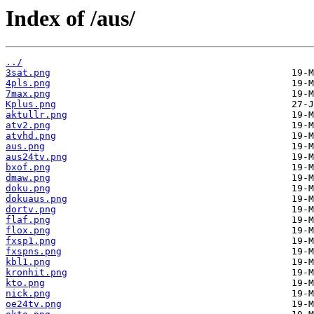
Index of /aus/
../
3sat.png
4pls.png
7max.png
Kplus.png
aktullr.png
atv2.png
atvhd.png
aus.png
aus24tv.png
bxof.png
dmaw.png
doku.png
dokuaus.png
dortv.png
flaf.png
flox.png
fxsp1.png
fxspns.png
kbl1.png
kronhit.png
kto.png
nick.png
oe24tv.png