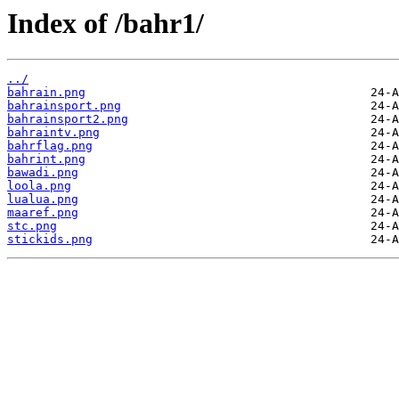
Index of /bahr1/
../
bahrain.png
bahrainsport.png
bahrainsport2.png
bahraintv.png
bahrflag.png
bahrint.png
bawadi.png
loola.png
lualua.png
maaref.png
stc.png
stickids.png